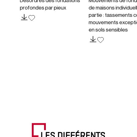
Désordres des fondations
Mouvements de fond
profondes par pieux
de maisons individuel
partie : tassements c
mouvements excepti
en sols sensibles
LES DIFFÉRENTS