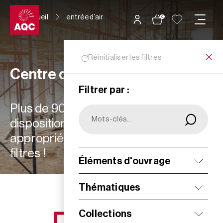
Panneau de gestion des cookies
Accueil
entrée d’air
0
Réinitialiser les filtres
Centre de ressources
Filtrer par :
Plus de 900 ressources à votre
disposition : choisissez les plus
appropriées à vos besoins grâce aux
filtres !
Éléments d'ouvrage
Filtrer
Thématiques
Collections