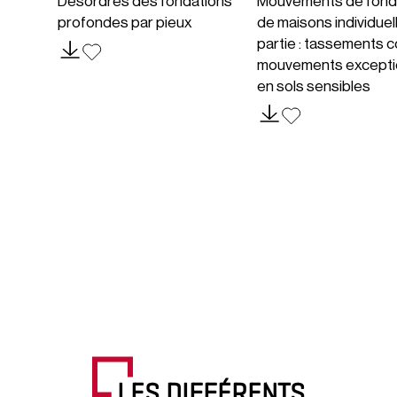
Désordres des fondations
Mouvements de fond
profondes par pieux
de maisons individuel
partie : tassements c
mouvements excepti
en sols sensibles
LES DIFFÉRENTS