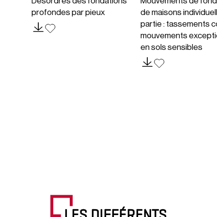
Désordres des fondations
Mouvements de fond
profondes par pieux
de maisons individuel
partie : tassements c
mouvements excepti
en sols sensibles
LES DIFFÉRENTS