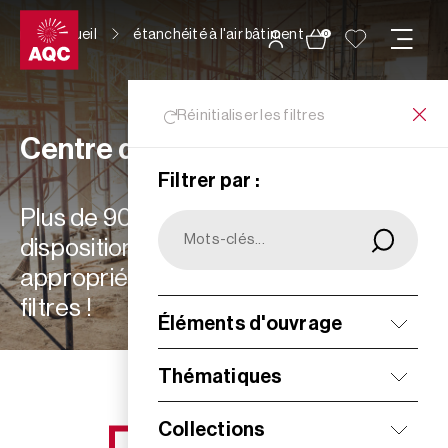
Panneau de gestion des cookies
Accueil
étanchéité à l'air bâtiment
0
Réinitialiser les filtres
Centre de ressources
Filtrer par :
Plus de 900 ressources à votre
disposition : choisissez les plus
appropriées à vos besoins grâce aux
filtres !
Éléments d'ouvrage
Filtrer
Thématiques
Collections