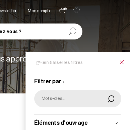
0
newsletter
Mon compte
ez-vous ?
lus appropriées à vos
Réinitialiser les filtres
Filtrer par :
Filtrer
Éléments d'ouvrage