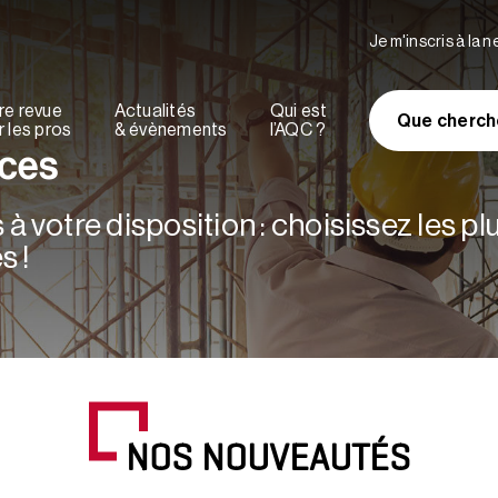
Je m'inscris à la 
re revue
Actualités
Qui est
Que cherch
 les pros
& évènements
l’AQC ?
rces
à votre disposition : choisissez les p
s !
NOS NOUVEAUTÉS