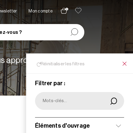
0
newsletter
Mon compte
ez-vous ?
lus appropriées à vos
Réinitialiser les filtres
Filtrer par :
Filtrer
Éléments d'ouvrage