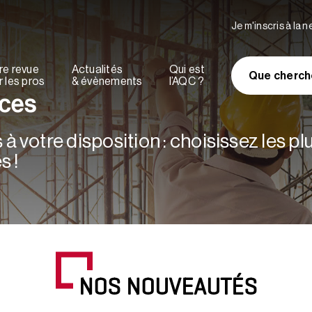
Je m'inscris à la 
re revue
Actualités
Qui est
Que cherch
 les pros
& évènements
l’AQC ?
rces
à votre disposition : choisissez les p
s !
NOS NOUVEAUTÉS