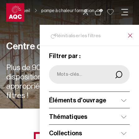
Panneau de gestion des cookies
Accueil
pompe à chaleur formation
0
Réinitialiser les filtres
Centre de ressources
Filtrer par :
Plus de 900 ressources à votre
disposition : choisissez les plus
appropriées à vos besoins grâce aux
filtres !
Éléments d'ouvrage
Filtrer
Thématiques
Collections