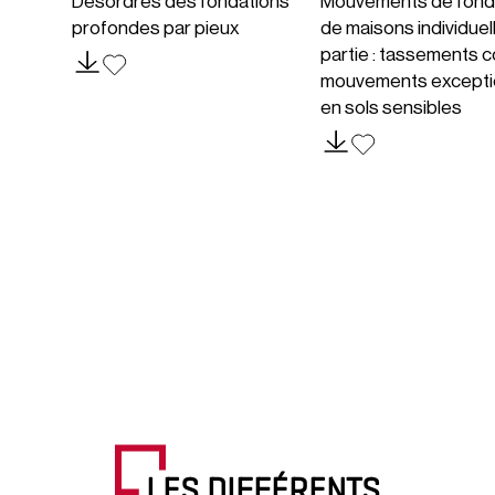
Désordres des fondations
Mouvements de fond
profondes par pieux
de maisons individuel
partie : tassements c
mouvements excepti
en sols sensibles
LES DIFFÉRENTS