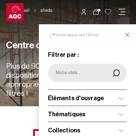
Panneau de gestion des cookies
Accueil
sheds
0
Réinitialiser les filtres
Centre de ressources
Filtrer par :
Plus de 900 ressources à votre
disposition : choisissez les plus
appropriées à vos besoins grâce aux
filtres !
Éléments d'ouvrage
Filtrer
Thématiques
Collections