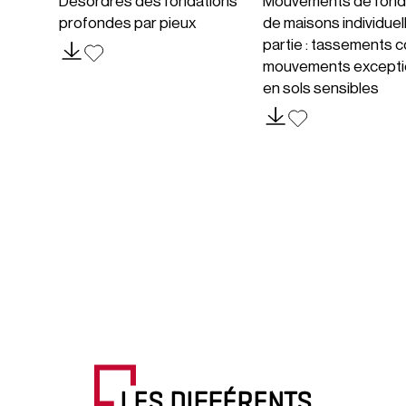
Désordres des fondations
Mouvements de fond
profondes par pieux
de maisons individuel
partie : tassements c
mouvements excepti
en sols sensibles
LES DIFFÉRENTS