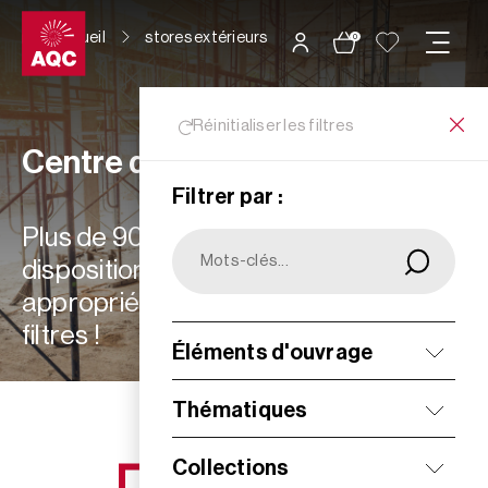
Panneau de gestion des cookies
Accueil
stores extérieurs
0
Réinitialiser les filtres
Centre de ressources
Filtrer par :
Plus de 900 ressources à votre
disposition : choisissez les plus
appropriées à vos besoins grâce aux
filtres !
Éléments d'ouvrage
Filtrer
Thématiques
Collections