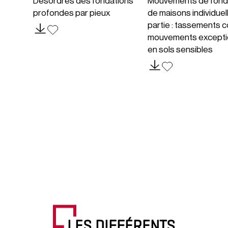
Désordres des fondations
Mouvements de fond
profondes par pieux
de maisons individuel
partie : tassements c
mouvements excepti
en sols sensibles
LES DIFFÉRENTS