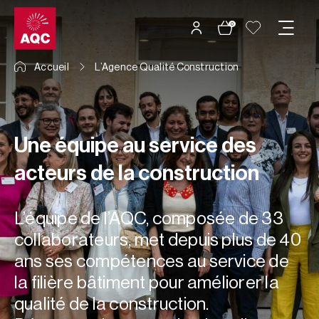
Panneau de gestion des cookies
0
Accueil
L’Agence Qualité Construction
Une équipe au service des
acteurs de la construction
L’équipe de l’AQC, composée
de
33
collaborateurs, met depuis plus de 40
ans
ses compétences
au service de
la filière bâtiment pour améliorer la
qualité de la construction.