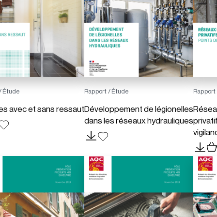
ainsi que des points de vi
Les ➕ :
Des pathologies récurrent
experts construction
De nombreuses photos de
Une collection rédigée pa
/ Étude
Rapport / Étude
Rapport 
s avec et sans ressaut
Développement de légionelles
Résea
dans les réseaux hydrauliques
privati
vigilan