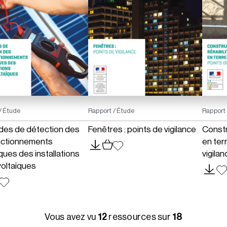
/ Étude
Rapport / Étude
Rapport 
es de détection des
Fenêtres : points de vigilance
Constr
nctionnements
en ter
ques des installations
vigilan
oltaïques
Vous avez vu
12
ressources sur
18