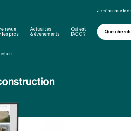
Je m'inscris à la 
re revue
Actualités
Qui est
Que cherch
 les pros
& évènements
l’AQC ?
uction
construction