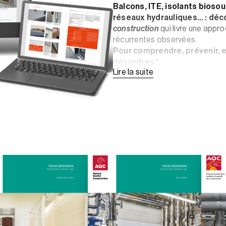
Balcons, ITE, isolants biosou
réseaux hydrauliques… : déco
construction
qui livre une appr
récurrentes observées.
Pour c
omprendre, prévenir, e
désordres !
Lire la suite
🎯 Objectifs :
Alerter les professionnel
Éviter des réparations co
responsabilité et garantir
📝 Contenu de la collection
F
Un état des lieux détaillé
différents éléments d’ou
Une approche statistique
observées, illustrée par 
Un rappel des Règles de l’
Des recommandations et 