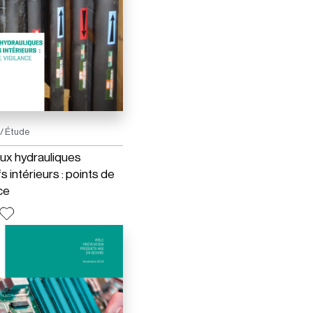
gilance
es observées sur le terrain par des
 désordres en situation
r des spécialistes
/ Étude
ux hydrauliques
fs intérieurs : points de
ce