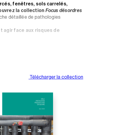
rcés, fenêtres, sols carrelés,
uvrez la collection
Focus désordres
oche détaillée de pathologies
t agir face aux risques de
s sur les pathologies courantes
ûteuses, la mise en cause de votre
 la qualité des bâtiments
Télécharger la collection
ocus désordres construction
:
 des pathologies récurrentes sur
vrage
 et technique des pathologies
des schémas et photos en situation
art et du contexte assurantiel
bonnes pratiques de mise en œuvre,