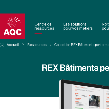
Panneau de gestion des cookies
Centre de
Les solutions
Not
ressources
pour vos métiers
pour
Accueil
Ressources
Collection REX Bâtiments perform
REX Bâtiments p