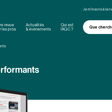
Je m'inscris à la 
re revue
Actualités
Qui est
Que cherch
 les pros
& évènements
l’AQC ?
ants
erformants