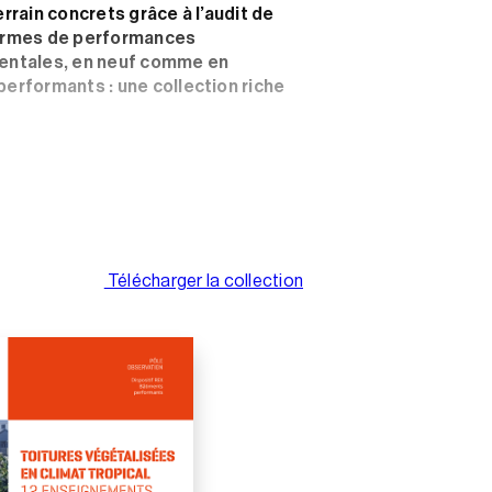
rrain concrets grâce à l’audit de
ermes de performances
entales, en neuf comme en
erformants : une collection riche
ements à connaître
proposant, pour
que, 12 enseignements clés observés
par des experts.
sous forme de
vidéos
techniques
Télécharger la collection
 retenir les bons réflexes repérés sur
n REX Bâtiments performants
:
ualité et ainsi atteindre les
es ou environnementales réellement
ratiques sur chantier