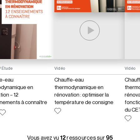
/ Étude
Vidéo
Vidéo
fe-eau
Chauffe-eau
Chauf
odynamique en
thermodynamique en
therm
tion – 12
rénovation : optimiser la
rénovat
nements à connaître
température de consigne
fonct
du CET
Vous avez vu
12
ressources sur
95