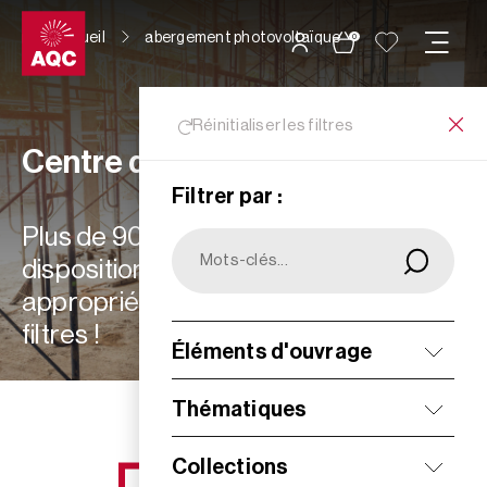
Panneau de gestion des cookies
Accueil
abergement photovoltaïque
0
Réinitialiser les filtres
Centre de ressources
Filtrer par :
Plus de 900 ressources à votre
disposition : choisissez les plus
appropriées à vos besoins grâce aux
filtres !
Éléments d'ouvrage
Filtrer
Thématiques
Collections