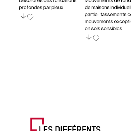
Désordres des fondations
Mouvements de fond
profondes par pieux
de maisons individuel
partie : tassements c
mouvements excepti
en sols sensibles
LES DIFFÉRENTS