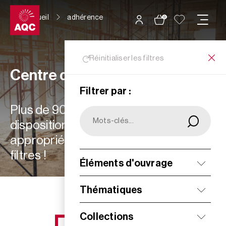
Panneau de gestion des cookies
Accueil
adhérence
0
Réinitialiser les filtres
Centre de ressources
Filtrer par :
Plus de 900 ressources à votre
disposition : choisissez les plus
appropriées à vos besoins grâce aux
filtres !
Éléments d'ouvrage
Filtrer
Thématiques
Collections