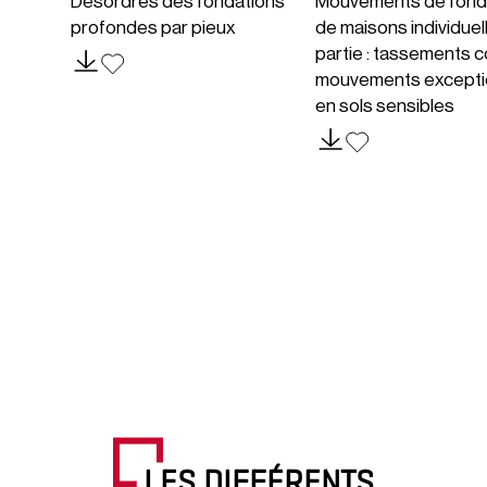
Désordres des fondations
Mouvements de fond
profondes par pieux
de maisons individuel
partie : tassements c
mouvements excepti
en sols sensibles
LES DIFFÉRENTS