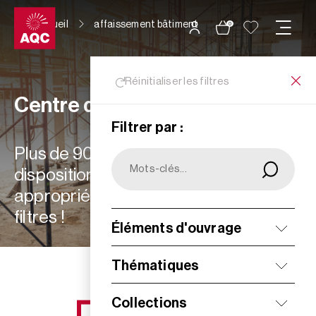
Panneau de gestion des cookies
Accueil
affaissement bâtiment
0
Réinitialiser les filtres
Centre de ressources
Filtrer par :
Plus de 900 ressources à votre
disposition : choisissez les plus
appropriées à vos besoins grâce aux
filtres !
Éléments d'ouvrage
Filtrer
Thématiques
Collections