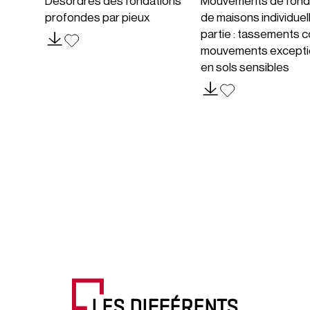
Désordres des fondations
Mouvements de fond
profondes par pieux
de maisons individuel
partie : tassements c
mouvements excepti
en sols sensibles
LES DIFFÉRENTS