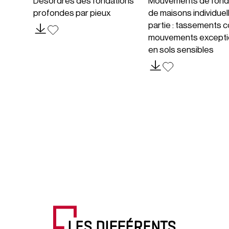
Désordres des fondations
Mouvements de fond
profondes par pieux
de maisons individuel
partie : tassements c
mouvements excepti
en sols sensibles
LES DIFFÉRENTS