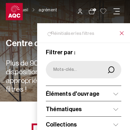
Panneau de gestion des cookies
Accueil
agrément
0
Réinitialiser les filtres
Centre de ressources
Filtrer par :
Plus de 900 ressources à votre
disposition : choisissez les plus
appropriées à vos besoins grâce aux
filtres !
Éléments d'ouvrage
Filtrer
Thématiques
Collections