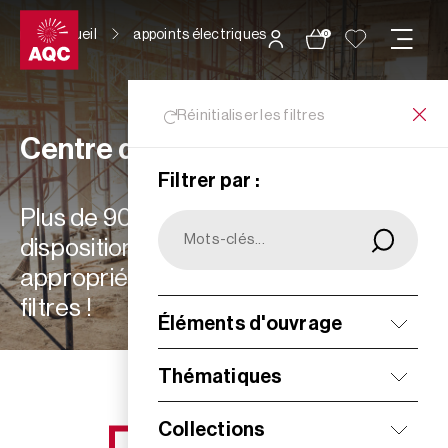
Panneau de gestion des cookies
Accueil
appoints électriques
0
Réinitialiser les filtres
Centre de ressources
Filtrer par :
Plus de 900 ressources à votre
disposition : choisissez les plus
appropriées à vos besoins grâce aux
filtres !
Éléments d'ouvrage
Filtrer
Thématiques
Collections