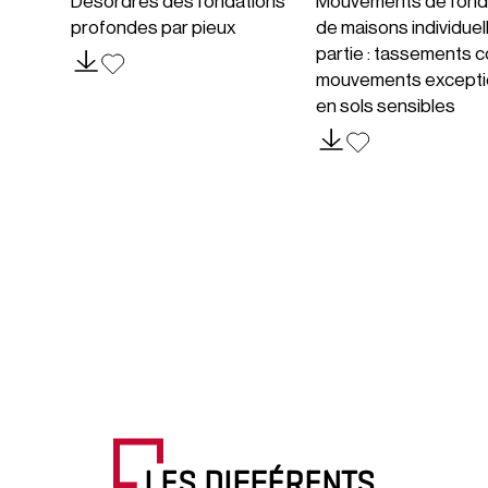
Désordres des fondations
Mouvements de fond
profondes par pieux
de maisons individuel
partie : tassements c
mouvements excepti
en sols sensibles
LES DIFFÉRENTS