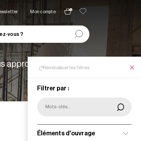
0
newsletter
Mon compte
ez-vous ?
lus appropriées à vos
Réinitialiser les filtres
Filtrer par :
Filtrer
Éléments d'ouvrage