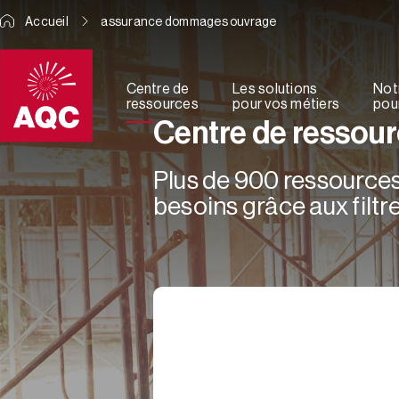
Panneau de gestion des cookies
Accueil
assurance dommages ouvrage
Centre de
Les solutions
Not
ressources
pour vos métiers
pour
Centre de ressou
Plus de 900 ressources 
besoins grâce aux filtre