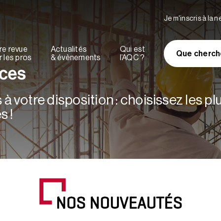
Je m'inscris à la 
re revue
Actualités
Qui est
Que cherch
 les pros
& évènements
l’AQC ?
rces
à votre disposition : choisissez les p
s !
NOS NOUVEAUTÉS