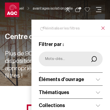
Panneau de gestion des cookies
Accueil
avantages isolation paille
0
Réinitialiser les filtres
Centre de ressources
Filtrer par :
Plus de 900 ressources à votre
disposition : choisissez les plus
appropriées à vos besoins grâce aux
filtres !
Éléments d'ouvrage
Filtrer
Thématiques
Collections