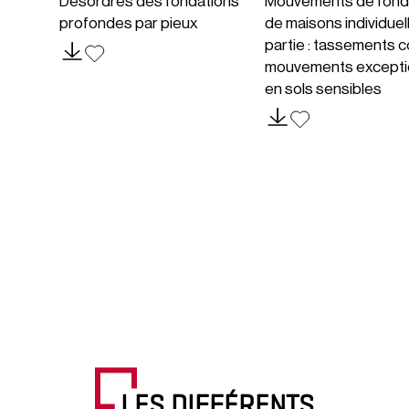
Désordres des fondations
Mouvements de fond
profondes par pieux
de maisons individuel
partie : tassements c
mouvements excepti
en sols sensibles
LES DIFFÉRENTS