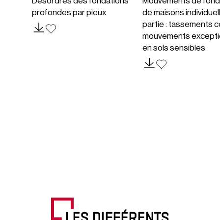
Désordres des fondations
Mouvements de fond
profondes par pieux
de maisons individuel
partie : tassements c
mouvements excepti
en sols sensibles
LES DIFFÉRENTS