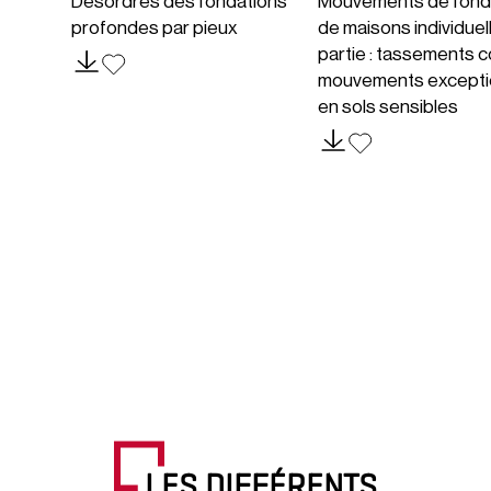
Désordres des fondations
Mouvements de fond
profondes par pieux
de maisons individuel
partie : tassements c
mouvements excepti
en sols sensibles
LES DIFFÉRENTS