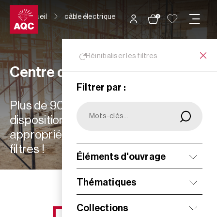
Panneau de gestion des cookies
Accueil
câble électrique
0
Réinitialiser les filtres
Centre de ressources
Filtrer par :
Plus de 900 ressources à votre
disposition : choisissez les plus
appropriées à vos besoins grâce aux
filtres !
Éléments d'ouvrage
Filtrer
Thématiques
Collections