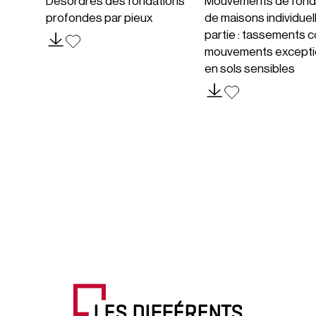
Désordres des fondations
Mouvements de fond
profondes par pieux
de maisons individuel
partie : tassements c
mouvements excepti
en sols sensibles
LES DIFFÉRENTS