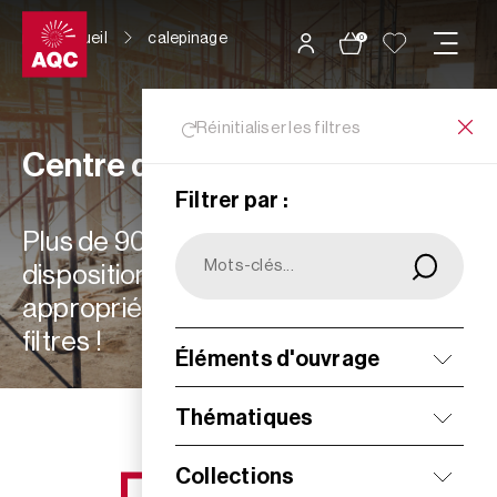
Panneau de gestion des cookies
Accueil
calepinage
0
Réinitialiser les filtres
Centre de ressources
Filtrer par :
Plus de 900 ressources à votre
disposition : choisissez les plus
appropriées à vos besoins grâce aux
filtres !
Éléments d'ouvrage
Filtrer
Thématiques
Collections