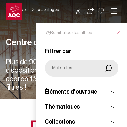
Panneau de gestion des cookies
Accueil
calorifuges
0
Réinitialiser les filtres
Centre de ressources
Filtrer par :
Plus de 900 ressources à votre
disposition : choisissez les plus
appropriées à vos besoins grâce aux
filtres !
Éléments d'ouvrage
Filtrer
Thématiques
Collections