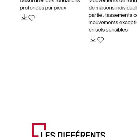
Désordres des fondations
Mouvements de fond
profondes par pieux
de maisons individuel
partie : tassements c
mouvements excepti
en sols sensibles
LES DIFFÉRENTS