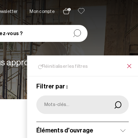
0
newsletter
Mon compte
ez-vous ?
lus appropriées à vos
Réinitialiser les filtres
Filtrer par :
Filtrer
Éléments d'ouvrage