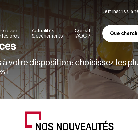
Je m'inscris à la 
re revue
Actualités
Qui est
Que cherch
 les pros
& évènements
l’AQC ?
rces
à votre disposition : choisissez les p
s !
NOS NOUVEAUTÉS