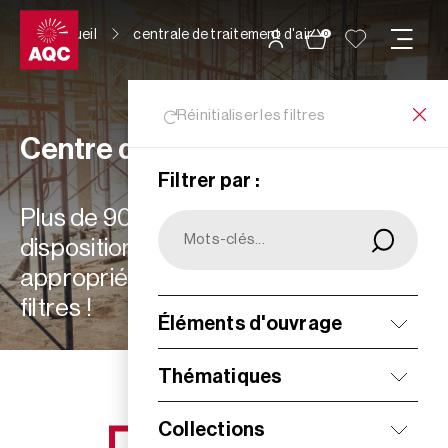
Panneau de gestion des cookies
Accueil
centrale de traitement d'air
0
Réinitialiser les filtres
Centre de ressources
Filtrer par :
Plus de 900 ressources à votre
disposition : choisissez les plus
appropriées à vos besoins grâce aux
filtres !
Éléments d'ouvrage
Filtrer
Thématiques
Collections