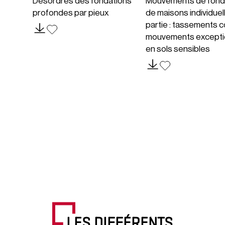
Désordres des fondations
Mouvements de fond
profondes par pieux
de maisons individuel
partie : tassements c
mouvements excepti
en sols sensibles
LES DIFFÉRENTS