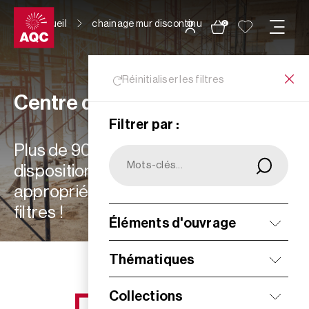
Panneau de gestion des cookies
Accueil
chainage mur discontinu
0
Réinitialiser les filtres
Centre de ressources
Filtrer par :
Plus de 900 ressources à votre
disposition : choisissez les plus
appropriées à vos besoins grâce aux
filtres !
Éléments d'ouvrage
Filtrer
Thématiques
Collections