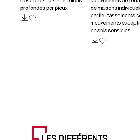
Désordres des fondations
Mouvements de fond
profondes par pieux
de maisons individuel
partie : tassements c
mouvements excepti
en sols sensibles
LES DIFFÉRENTS