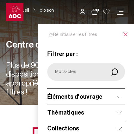
Panneau de gestion des cookies
Accueil
cloison
0
Réinitialiser les filtres
Centre de ressources
Filtrer par :
Plus de 900 ressources à votre
disposition : choisissez les plus
appropriées à vos besoins grâce aux
filtres !
Éléments d'ouvrage
Filtrer
Thématiques
Collections