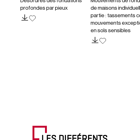
Désordres des fondations
Mouvements de fond
profondes par pieux
de maisons individuel
partie : tassements c
mouvements excepti
en sols sensibles
LES DIFFÉRENTS