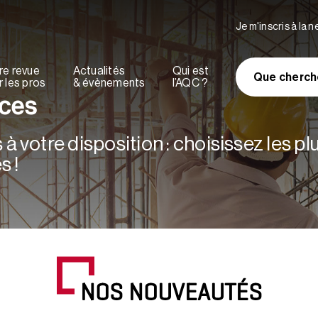
Je m'inscris à la 
re revue
Actualités
Qui est
Que cherch
 les pros
& évènements
l’AQC ?
rces
à votre disposition : choisissez les p
s !
NOS NOUVEAUTÉS