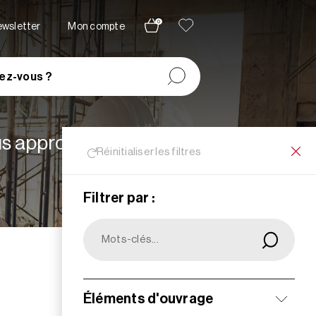
0
newsletter
Mon compte
ez-vous ?
lus appropriées à vos
Réinitialiser les filtres
Filtrer par :
Filtrer
Éléments d'ouvrage