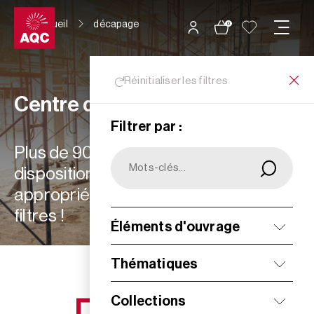
Panneau de gestion des cookies
Accueil
décapage
0
Réinitialiser les filtres
Centre de ressources
Filtrer par :
Plus de 900 ressources à votre
disposition : choisissez les plus
appropriées à vos besoins grâce aux
filtres !
Éléments d'ouvrage
Filtrer
Thématiques
Collections