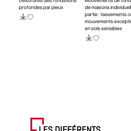
Désordres des fondations
Mouvements de fond
profondes par pieux
de maisons individuel
partie : tassements c
mouvements excepti
en sols sensibles
LES DIFFÉRENTS