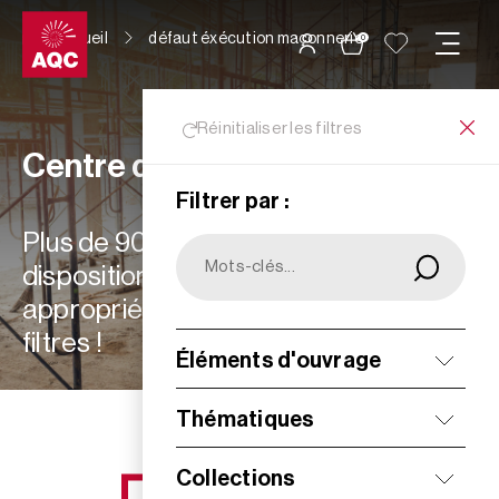
Panneau de gestion des cookies
Accueil
défaut éxécution maçonnerie
0
Réinitialiser les filtres
Centre de ressources
Filtrer par :
Plus de 900 ressources à votre
disposition : choisissez les plus
appropriées à vos besoins grâce aux
filtres !
Éléments d'ouvrage
Filtrer
Thématiques
Collections