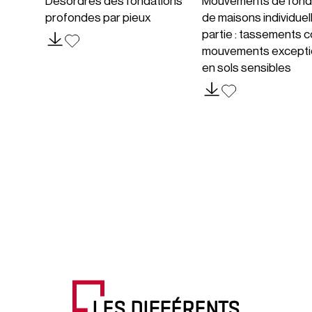
Désordres des fondations
Mouvements de fond
profondes par pieux
de maisons individuel
partie : tassements c
mouvements excepti
en sols sensibles
LES DIFFÉRENTS