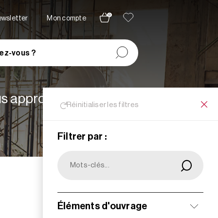
0
newsletter
Mon compte
ez-vous ?
lus appropriées à vos
Réinitialiser les filtres
Filtrer par :
Filtrer
Éléments d'ouvrage