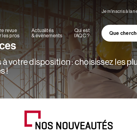
Je m'inscris à la 
re revue
Actualités
Qui est
Que cherch
 les pros
& évènements
l’AQC ?
rces
à votre disposition : choisissez les p
s !
NOS NOUVEAUTÉS