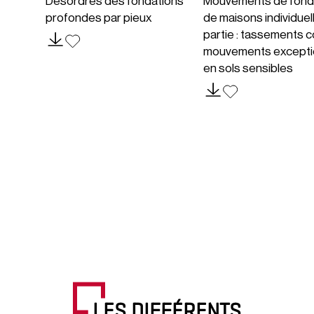
Désordres des fondations
Mouvements de fond
profondes par pieux
de maisons individuel
partie : tassements c
mouvements excepti
en sols sensibles
LES DIFFÉRENTS