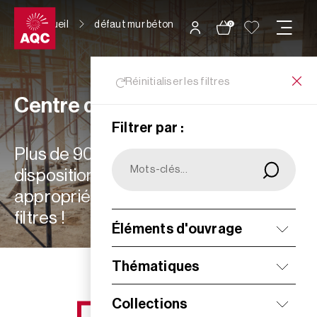
Panneau de gestion des cookies
Accueil
défaut mur béton
0
Réinitialiser les filtres
Centre de ressources
Filtrer par :
Plus de 900 ressources à votre
disposition : choisissez les plus
appropriées à vos besoins grâce aux
filtres !
Éléments d'ouvrage
Filtrer
Thématiques
Collections