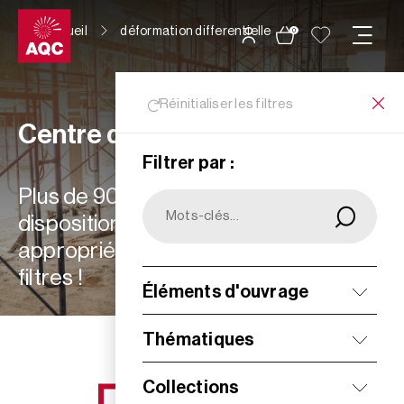
Panneau de gestion des cookies
Accueil
déformation differentielle
0
Réinitialiser les filtres
Centre de ressources
Filtrer par :
Plus de 900 ressources à votre
disposition : choisissez les plus
appropriées à vos besoins grâce aux
filtres !
Éléments d'ouvrage
Filtrer
Thématiques
Collections