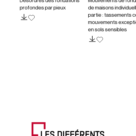
Désordres des fondations
Mouvements de fond
profondes par pieux
de maisons individuel
partie : tassements c
mouvements excepti
en sols sensibles
LES DIFFÉRENTS