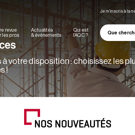
Je m'inscris à la 
re revue
Actualités
Qui est
Que cherch
 les pros
& évènements
l’AQC ?
rces
à votre disposition : choisissez les p
s !
NOS NOUVEAUTÉS