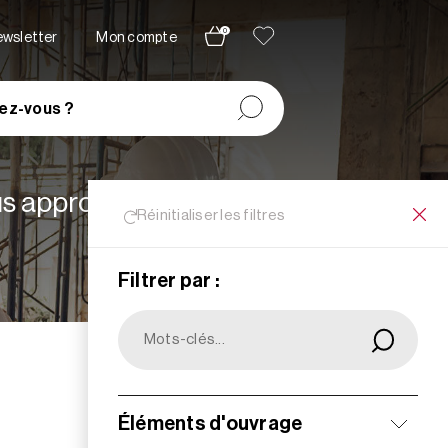
0
newsletter
Mon compte
ez-vous ?
lus appropriées à vos
Réinitialiser les filtres
Filtrer par :
Filtrer
Éléments d'ouvrage