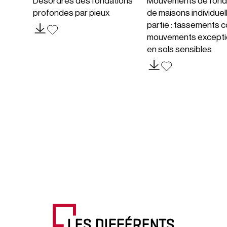
Désordres des fondations
Mouvements de fond
profondes par pieux
de maisons individuel
partie : tassements c
mouvements excepti
en sols sensibles
LES DIFFÉRENTS