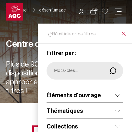
Panneau de gestion des cookies
Accueil
désenfumage
0
Réinitialiser les filtres
Centre de ressources
Filtrer par :
Plus de 900 ressources à votre
disposition : choisissez les plus
appropriées à vos besoins grâce aux
filtres !
Éléments d'ouvrage
Filtrer
Thématiques
Collections