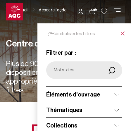
Panneau de gestion des cookies
Accueil
desodre façde
0
Réinitialiser les filtres
Centre de ressources
Filtrer par :
Plus de 900 ressources à votre
disposition : choisissez les plus
appropriées à vos besoins grâce aux
filtres !
Éléments d'ouvrage
Filtrer
Thématiques
Collections