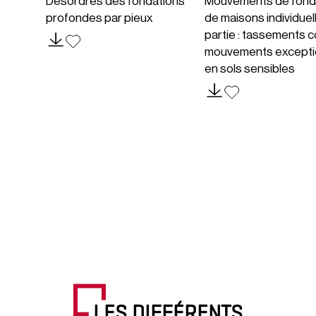
Désordres des fondations
Mouvements de fond
profondes par pieux
de maisons individuel
partie : tassements c
mouvements excepti
en sols sensibles
LES DIFFÉRENTS