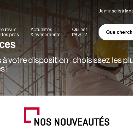
Je m'inscris à la 
re revue
Actualités
Qui est
Que cherch
 les pros
& évènements
l’AQC ?
rces
à votre disposition : choisissez les p
s !
NOS NOUVEAUTÉS