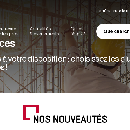
Je m'inscris à la 
re revue
Actualités
Qui est
Que cherch
 les pros
& évènements
l’AQC ?
rces
à votre disposition : choisissez les p
s !
NOS NOUVEAUTÉS