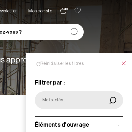
0
newsletter
Mon compte
ez-vous ?
lus appropriées à vos
Réinitialiser les filtres
Filtrer par :
Filtrer
Éléments d'ouvrage