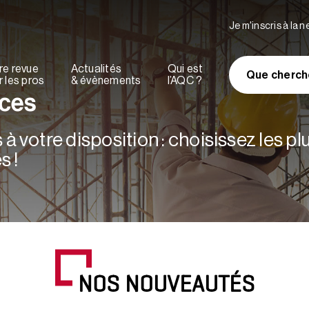
Je m'inscris à la 
re revue
Actualités
Qui est
Que cherch
 les pros
& évènements
l’AQC ?
rces
à votre disposition : choisissez les p
s !
NOS NOUVEAUTÉS