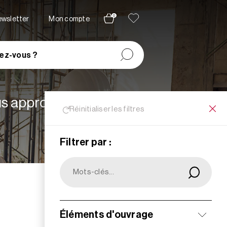
0
newsletter
Mon compte
ez-vous ?
lus appropriées à vos
Réinitialiser les filtres
Filtrer par :
Filtrer
Éléments d'ouvrage