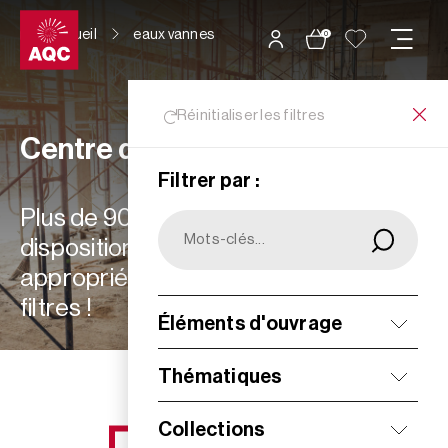
Panneau de gestion des cookies
Accueil
eaux vannes
0
Réinitialiser les filtres
Centre de ressources
Filtrer par :
Plus de 900 ressources à votre
disposition : choisissez les plus
appropriées à vos besoins grâce aux
filtres !
Éléments d'ouvrage
Filtrer
Thématiques
Collections