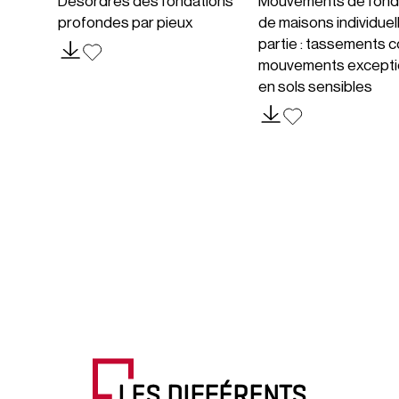
Désordres des fondations
Mouvements de fond
profondes par pieux
de maisons individuel
partie : tassements c
mouvements excepti
en sols sensibles
LES DIFFÉRENTS