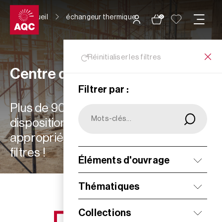
Panneau de gestion des cookies
Accueil
échangeur thermique
0
Réinitialiser les filtres
Centre de ressources
Filtrer par :
Plus de 900 ressources à votre
disposition : choisissez les plus
appropriées à vos besoins grâce aux
filtres !
Éléments d'ouvrage
Filtrer
Thématiques
Collections