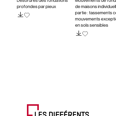
Désordres des fondations
Mouvements de fond
profondes par pieux
de maisons individuel
partie : tassements c
mouvements excepti
en sols sensibles
LES DIFFÉRENTS