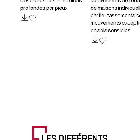
Désordres des fondations
Mouvements de fond
profondes par pieux
de maisons individuel
partie : tassements c
mouvements excepti
en sols sensibles
LES DIFFÉRENTS