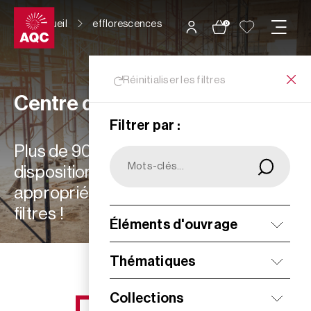
Panneau de gestion des cookies
Accueil
efflorescences
0
Réinitialiser les filtres
Centre de ressources
Filtrer par :
Plus de 900 ressources à votre
disposition : choisissez les plus
appropriées à vos besoins grâce aux
filtres !
Éléments d'ouvrage
Filtrer
Thématiques
Collections