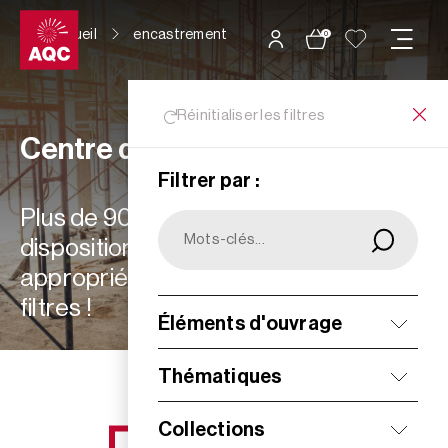
Panneau de gestion des cookies
Accueil
encastrement
0
Réinitialiser les filtres
Centre de ressources
Filtrer par :
Plus de 900 ressources à votre
disposition : choisissez les plus
appropriées à vos besoins grâce aux
filtres !
Éléments d'ouvrage
Filtrer
Thématiques
Collections