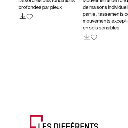
Désordres des fondations
Mouvements de fond
profondes par pieux
de maisons individuel
partie : tassements c
mouvements excepti
en sols sensibles
LES DIFFÉRENTS