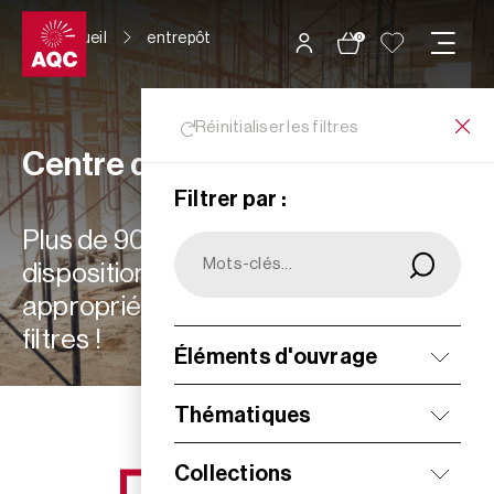
Panneau de gestion des cookies
Accueil
entrepôt
0
Réinitialiser les filtres
Centre de ressources
Filtrer par :
Plus de 900 ressources à votre
disposition : choisissez les plus
appropriées à vos besoins grâce aux
filtres !
Éléments d'ouvrage
Filtrer
Thématiques
Collections