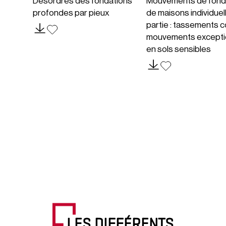
Désordres des fondations
Mouvements de fond
profondes par pieux
de maisons individuel
partie : tassements c
mouvements excepti
en sols sensibles
LES DIFFÉRENTS