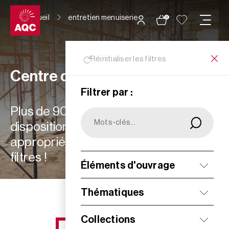
Panneau de gestion des cookies
Accueil
entretien menuiserie
0
Réinitialiser les filtres
Centre de ressources
Filtrer par :
Plus de 900 ressources à votre
disposition : choisissez les plus
appropriées à vos besoins grâce aux
filtres !
Éléments d'ouvrage
Filtrer
Thématiques
Collections