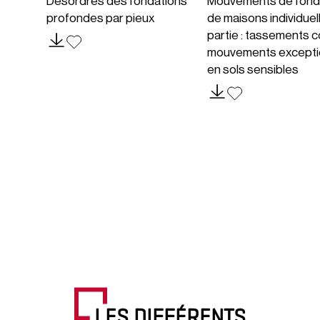
Désordres des fondations
Mouvements de fond
profondes par pieux
de maisons individuel
partie : tassements c
mouvements excepti
en sols sensibles
LES DIFFÉRENTS