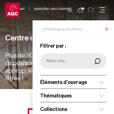
Panneau de gestion des cookies
Accueil
épisodes caniculaires
0
Réinitialiser les filtres
Centre de ressources
Filtrer par :
Plus de 900 ressources à votre
disposition : choisissez les plus
appropriées à vos besoins grâce aux
filtres !
Éléments d'ouvrage
Filtrer
Thématiques
Collections