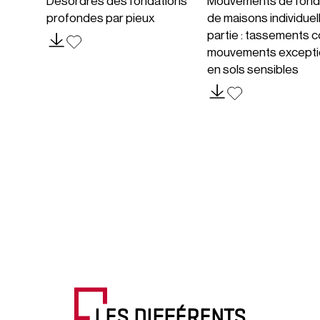
Désordres des fondations
Mouvements de fond
profondes par pieux
de maisons individuel
partie : tassements c
mouvements excepti
en sols sensibles
LES DIFFÉRENTS