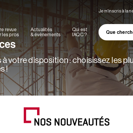
Je m'inscris à la 
re revue
Actualités
Qui est
Que cherch
 les pros
& évènements
l’AQC ?
rces
à votre disposition : choisissez les p
s !
NOS NOUVEAUTÉS