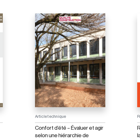
Article technique
R
Confort d’été – Évaluer et agir
R
selon une hiérarchie de
l