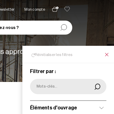
0
newsletter
Mon compte
ez-vous ?
lus appropriées à vos
Réinitialiser les filtres
Filtrer par :
Filtrer
Éléments d'ouvrage