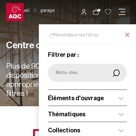
Panneau de gestion des cookies
Accueil
garage
0
Réinitialiser les filtres
Centre de ressources
Filtrer par :
Plus de 900 ressources à votre
disposition : choisissez les plus
appropriées à vos besoins grâce aux
filtres !
Éléments d'ouvrage
Filtrer
Thématiques
Collections