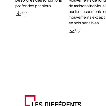
Désordres des fondations
Mouvements de fond
profondes par pieux
de maisons individuel
partie : tassements c
mouvements excepti
en sols sensibles
LES DIFFÉRENTS