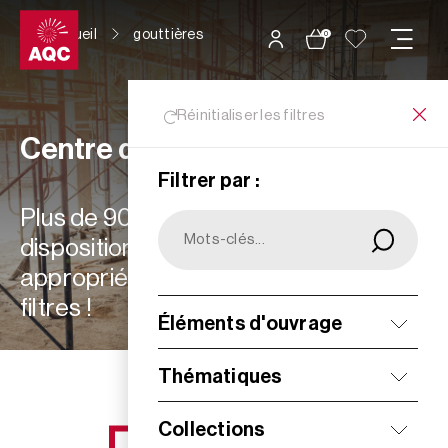
Panneau de gestion des cookies
Accueil
gouttières
0
Réinitialiser les filtres
Centre de ressources
Filtrer par :
Plus de 900 ressources à votre
disposition : choisissez les plus
appropriées à vos besoins grâce aux
filtres !
Éléments d'ouvrage
Filtrer
Thématiques
Collections